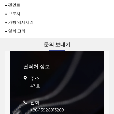
펜던트
브로치
가방 액세서리
열쇠 고리
문의 보내기
연락처 정보
주소

47 호
전화

+86-13926813269