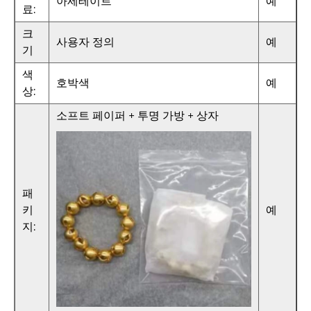
아세테이트
예
료:
크
사용자 정의
예
기
색
호박색
예
상:
소프트 페이퍼 + 투명 가방 + 상자
패
키
예
지: