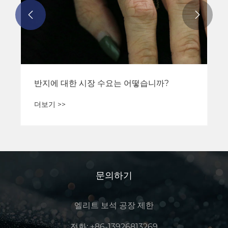


​반지에 대한 시장 수요는 어떻습니까?
더보기 >>
문의하기
엘리트 보석 공장 제한
전화:
+86-13926813269