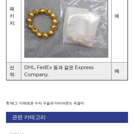
패
키
예
지:
선
DHL, FedEx 등과 같은 Express
예
적:
Company.
핫 태그: 다채로운 수지 구슬과 다이아몬드 귀걸이
관련 카테고리