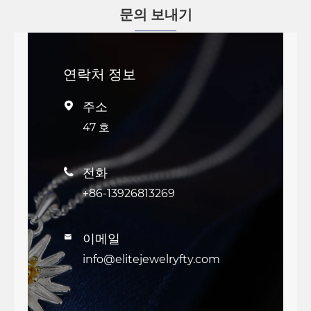
문의 보내기
연락처 정보
주소

47 호
전화

+86-13926813269
이메일

info@elitejewelryfty.com