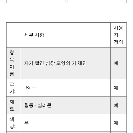
사용
세부 사항
자
정의
항
목
자기 빨간 심장 모양의 키 체인
예
이
름 :
크
18cm
예
기:
재
황동+ 실리콘
예
료:
색
은
예
상: