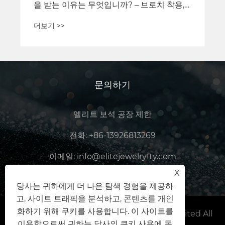
문의하기
엘리트 보석 공장 제한
전화:
+86-13926813269
이메일:
info@elitejewelryfty.com
X
주소:
47 호
당사는 귀하에게 더 나은 탐색 경험을 제공하
고, 사이트 트래픽을 분석하고, 콘텐츠를 개인
화하기 위해 쿠키를 사용합니다. 이 사이트를
Copyright © 2025 Elite Jewelry Factory Limited All
이용함으로써 귀하는 당사의 쿠키 사용에 동