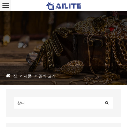
집
제품
열쇠 고리