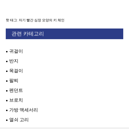
핫 태그: 자기 빨간 심장 모양의 키 체인
관련 카테고리
귀걸이
반지
목걸이
팔찌
펜던트
브로치
가방 액세서리
열쇠 고리