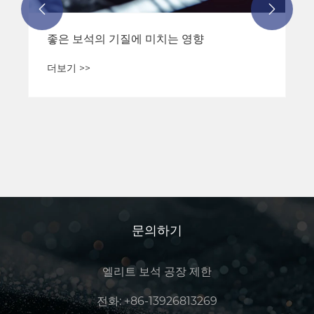


좋은 보석의 기질에 미치는 영향
더보기 >>
문의하기
엘리트 보석 공장 제한
전화:
+86-13926813269