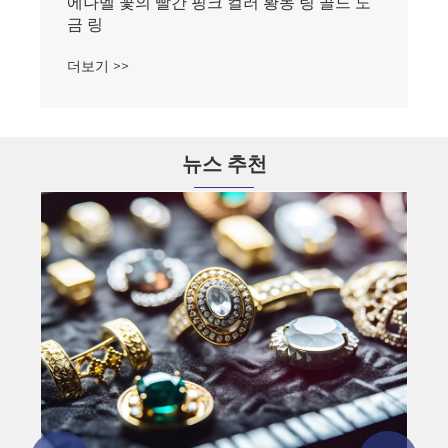
에나멜 꽃의 빨간 핑크 컬러 황동 링 골드 도
금 링
더보기 >>
뉴스 추천