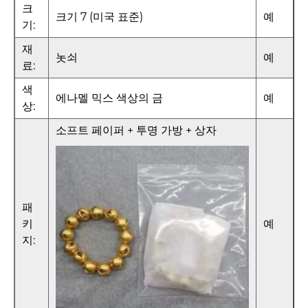
크
크기 7 (미국 표준)
예
기:
재
놋쇠
예
료:
색
에나멜 믹스 색상의 금
예
상:
소프트 페이퍼 + 투명 가방 + 상자
패
키
예
지: