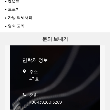
펜던트
브로치
가방 액세서리
열쇠 고리
문의 보내기
연락처 정보
주소

47 호
전화

+86-13926813269