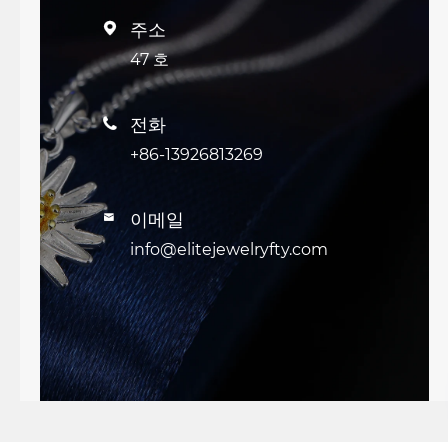
주소

47 호
전화

+86-13926813269
이메일

info@elitejewelryfty.com