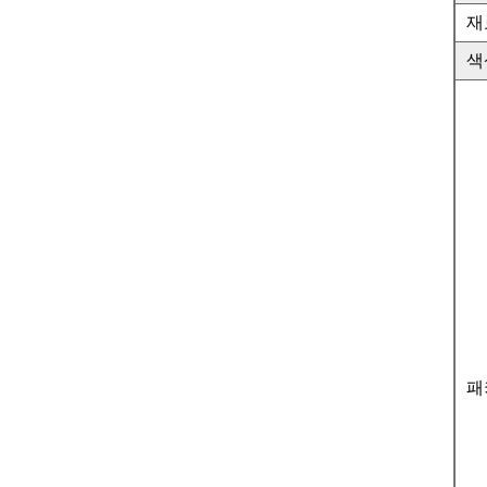
재
색
패