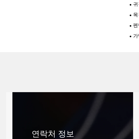
귀
목
펜
가
연락처 정보