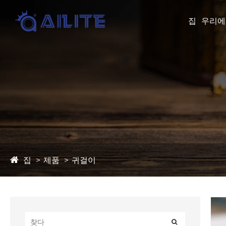
집
우리에
집
제품
귀걸이