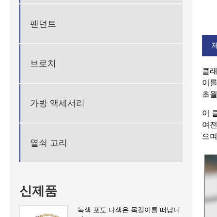
펜던트
브로치
클래
이를
초월
가방 액세서리
이 
여전
으며
열쇠 고리
신제품
녹색 포도 다색은 목걸이를 떠납니