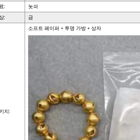
료:
놋쇠
상:
금
소프트 페이퍼 + 투명 가방 + 상자
키지: